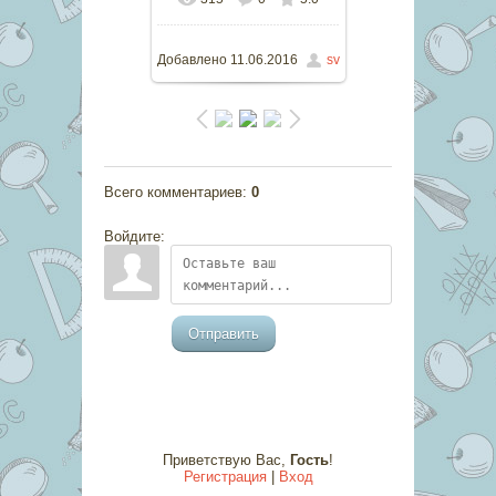
В реальном размере
1024x768
/ 354.1Kb
Добавлено
11.06.2016
sv
Всего комментариев
:
0
Войдите:
Отправить
Приветствую Вас
,
Гость
!
Регистрация
|
Вход